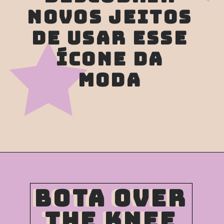
NOVOS JEITOS 
DE USAR ESSE 
ÍCONE DA 
MODA 
bota over 
bota over 
the knee 
the knee 