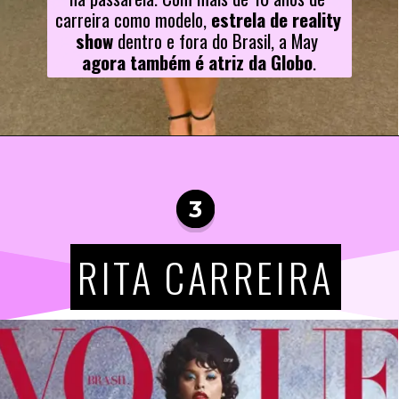
carreira como modelo, 
estrela de reality 
show
 dentro e fora do Brasil, a May 
agora também é atriz da Globo
.
3
RITA CARREIRA
RITA CARREIRA