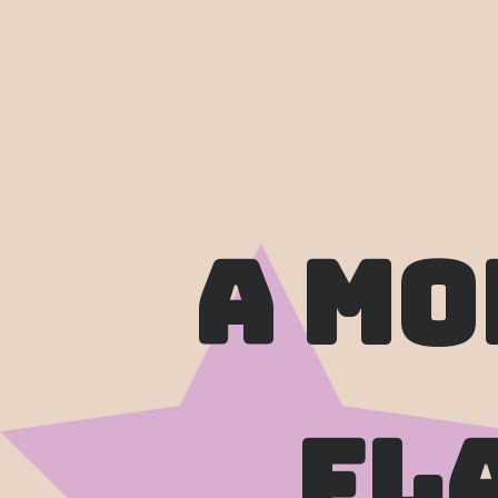
A 
mo
fl