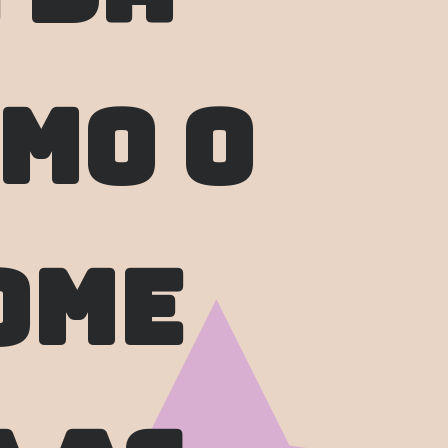
mo o 
me 