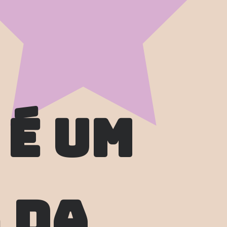
 é um
da 