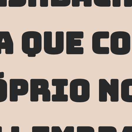
a
 que co
prio no