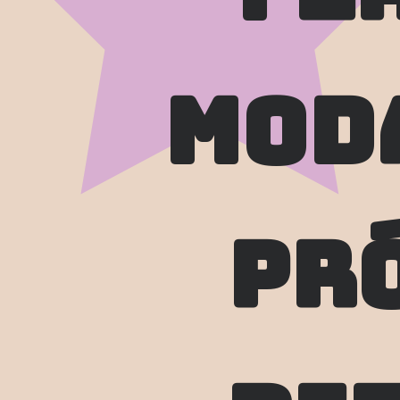
mod
pró