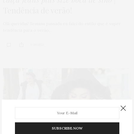
Tendência de verão!
Olá queridas! Semana passada eu falei do estilo que é super
tendência para o verão…
0 SHARES
SUBSCRIBE NOW