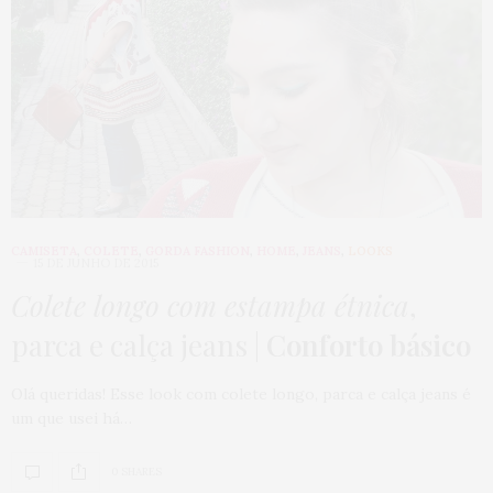
CAMISETA
,
COLETE
,
GORDA FASHION
,
HOME
,
JEANS
,
LOOKS
15 DE JUNHO DE 2015
Colete longo com estampa étnica
,
parca e calça jeans |
Conforto básico
Olá queridas! Esse look com colete longo, parca e calça jeans é
um que usei há…
0 SHARES