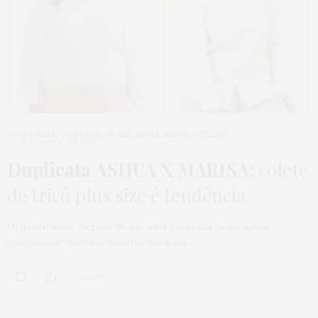
COMO USAR
,
COMPRAS
,
HOME
,
MODA
,
NEWS
,
ONLINE
4 DE ABRIL DE 2022
Duplicata ASHUA X MARISA:
colete
de tricô plus size é tendência
Oi gente linda! Depois de dar uma passeada pelas novas
coleções de outono/inverno das lojas…
2 SHARES