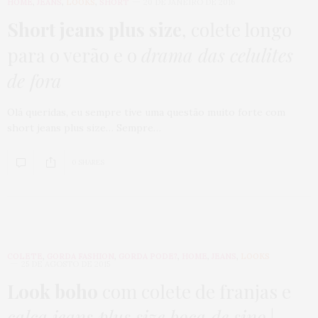
HOME
,
JEANS
,
LOOKS
,
SHORT
20 DE JANEIRO DE 2016
Short jeans plus size
, colete longo
para o verão e o
drama das celulites
de fora
Olá queridas, eu sempre tive uma questão muito forte com
short jeans plus size… Sempre…
0 SHARES
COLETE
,
GORDA FASHION
,
GORDA PODE?
,
HOME
,
JEANS
,
LOOKS
25 DE AGOSTO DE 2015
Look boho
com colete de franjas e
calça jeans plus size boca de sino
|