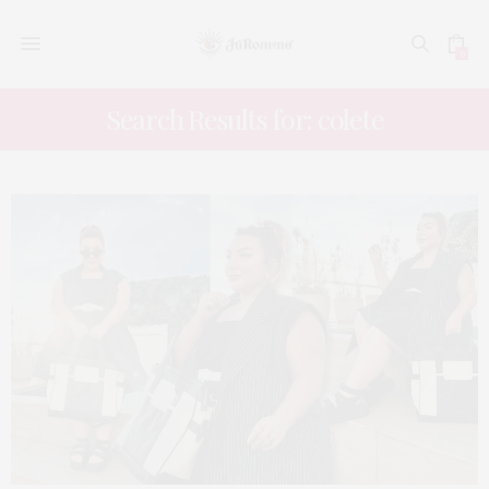
0
Search Results for: colete