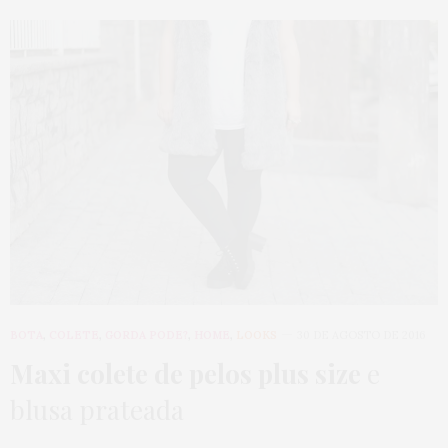
BOTA
,
COLETE
,
GORDA PODE?
,
HOME
,
LOOKS
30 DE AGOSTO DE 2016
Maxi colete de pelos plus size
e
blusa prateada