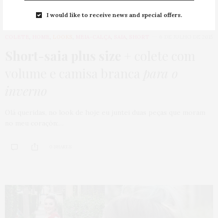
I would like to receive news and special offers.
COLETE
,
HOME
,
LOOKS
,
MEIA-CALÇA
,
SAIA
,
SHORT
6 DE JULHO DE 2015
Short-saia plus size
+ colete com
volume e camisa branca
para o
inverno
Olá queridas, no look de hoje eu juntei duas peças que moram
no meu coraçón:…
0 SHARES