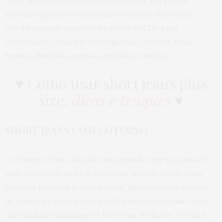
fazer um pouco diferente dessa vez e em vez de
montar sugestões baseadas em estilos diferentes,
resolvi separar esses looks pelo SAPATO a ser
combinado. Dividi em 5 categorias: coturno, tênis
branco, botinhas curtas, sandálias e mules.
♥
Como usar short jeans plus
size:
dicas e truques
♥
SHORT JEANS COM COTURNO
O coturno é um calçado mais pesado, que traz um ar
mais agressivo ao look. Combiná-lo com peças mais
pesadas também (como parkas, jaquetas com textura
de couro e casacos oversized) funciona demais. Uma
das minhas combinações favoritas, inclusive, é com a