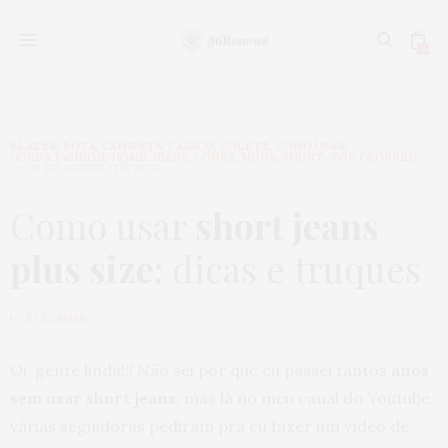
0
BLAZER
,
BOTA
,
CAMISETA
,
CASACO
,
COLETE
,
COMO USAR
,
GORDA FASHION
,
HOME
,
JEANS
,
LOOKS
,
MODA
,
SHORT
,
TOP CROPPED
18 DE AGOSTO DE 2020
Como usar
short jeans
plus size
: dicas e truques
by
JU ROMANO
Oi, gente linda!!! Não sei por que eu passei tantos
anos
sem usar short jeans
, mas lá no meu canal do Youtube
várias seguidoras pediram pra eu fazer um vídeo de