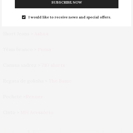
SUBSCRIBE NOW
I would like to receive news and special offers.
DE ONDE SÃO AS PEÇAS:
Short Jeans >
Ashua
Tênis branco >
Puma
Camisa xadrez >
787 shirts
Regata de golinha >
The Basic
Pochete >
Renner
Cinto >
MH Acessório