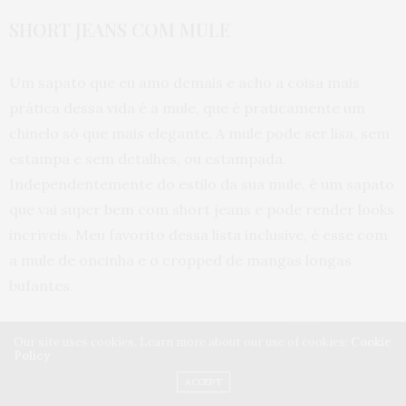
SHORT JEANS COM MULE
Um sapato que eu amo demais e acho a coisa mais
prática dessa vida é a mule, que é praticamente um
chinelo só que mais elegante. A mule pode ser lisa, sem
estampa e sem detalhes, ou estampada.
Independentemente do estilo da sua mule, é um sapato
que vai super bem com short jeans e pode render looks
incríveis. Meu favorito dessa lista inclusive, é esse com
a mule de oncinha e o cropped de mangas longas
bufantes.
Our site uses cookies. Learn more about our use of cookies:
Cookie
Policy
ACCEPT