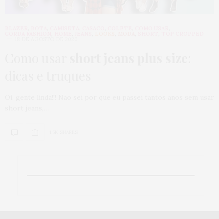
BLAZER
,
BOTA
,
CAMISETA
,
CASACO
,
COLETE
,
COMO USAR
,
GORDA FASHION
,
HOME
,
JEANS
,
LOOKS
,
MODA
,
SHORT
,
TOP CROPPED
18 DE AGOSTO DE 2020
Como usar
short jeans plus size
:
dicas e truques
Oi, gente linda!!! Não sei por que eu passei tantos anos sem usar
short jeans,…
1.5K SHARES