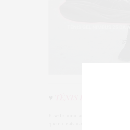
♥
TÊNIS BUZZER SE
D
Esse foi uma surpresa imensa, porq
que eu mais uso quando vou treinar 