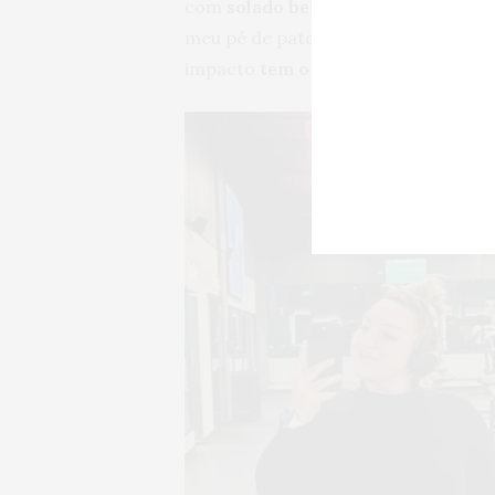
com
solado bem estável
e por ser 
meu pé de pato. É muito mais duro q
impacto
tem o melhor custo-benefí