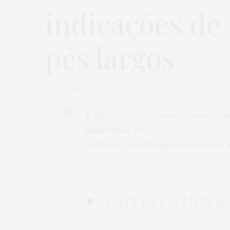
indicações de
pés largos
by
JU ROMANO
1
É pé largo, corpo pesado, muito ód
musculoso
. Mas pra isso eu preciso
todos os calçados que eu uso pras m
♥
TÊNIS GEL NIMBUS 