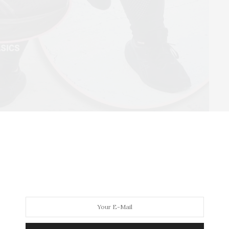
A UNDER ARMOUR
ue eu
paguei menos de R$ 300
no outlet e é o tênis
superiores na academia. Ele é um tênis de basquete,