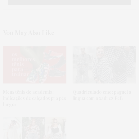
You May Also Like
Meus tênis de academia:
Quadriculado emo:
paguei a
indicações de calçados pra pés
língua com o xadrez PeB
largos