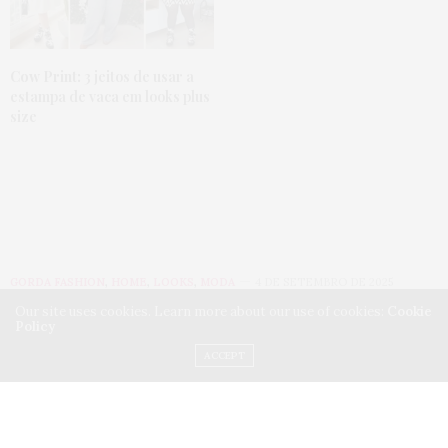
Cow Print:
3 jeitos de usar a
estampa de vaca em looks plus
size
GORDA FASHION
,
HOME
,
LOOKS
,
MODA
4 DE SETEMBRO DE 2025
Our site uses cookies. Learn more about our use of cookies:
Cookie
Quadriculado emo:
Policy
ACCEPT
paguei a língua com o
xadrez PeB