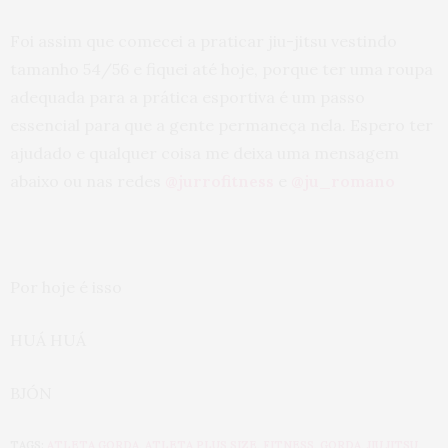
Foi assim que comecei a praticar jiu-jitsu vestindo
tamanho 54/56 e fiquei até hoje, porque ter uma roupa
adequada para a prática esportiva é um passo
essencial para que a gente permaneça nela. Espero ter
ajudado e qualquer coisa me deixa uma mensagem
abaixo ou nas redes
@jurrofitness
e
@ju_romano
Por hoje é isso
HUÁ HUÁ
BJÓN
TAGS:
ATLETA GORDA
,
ATLETA PLUS SIZE
,
FITNESS
,
GORDA
,
JIU JITSU
,