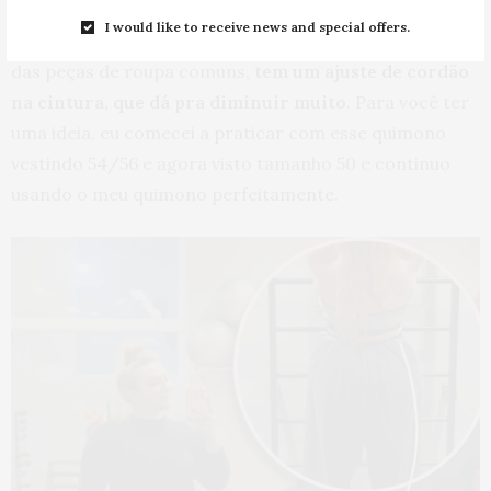
medida porque acha que pode mudar suas medidas,
I would like to receive news and special offers.
fica tranquila, porque a calça do quimono, diferente
das peças de roupa comuns,
tem um ajuste de cordão
na cintura, que dá pra diminuir muito
. Para você ter
uma ideia, eu comecei a praticar com esse quimono
vestindo 54/56 e agora visto tamanho 50 e continuo
usando o meu quimono perfeitamente.