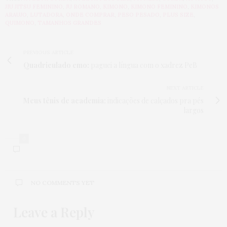
JIU JITSU FEMININO
,
JU ROMANO
,
KIMONO
,
KIMONO FEMININO
,
KIMONOS
ARAUJO
,
LUTADORA
,
ONDE COMPRAR
,
PESO PESADO
,
PLUS SIZE
,
QUIMONO
,
TAMANHOS GRANDES
PREVIOUS ARTICLE
Quadriculado emo:
paguei a língua com o xadrez PeB
NEXT ARTICLE
Meus tênis de academia:
indicações de calçados pra pés
largos
0
NO COMMENTS YET
Leave a Reply