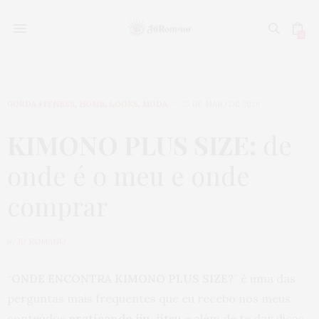
0
GORDA FITNESS
,
HOME
,
LOOKS
,
MODA
25 DE MAIO DE 2026
KIMONO PLUS SIZE:
de
onde é o meu e onde
comprar
by
JU ROMANO
“
ONDE ENCONTRA KIMONO PLUS SIZE?
” é uma das
perguntas mais frequentes que eu recebo nos meus
conteúdos
praticando jiu-jitsu
e além de te dar dicas