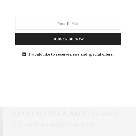
MODA
MODA MASCULINA
BELEZA
SOBRE
SUBSCRIBE NOW
I would like to receive news and special offers.
Tag:
ATLETA GORDA
GORDA FITNESS
,
HOME
,
LOOKS
,
MODA
25 DE MAIO DE 2026
KIMONO PLUS SIZE:
de onde
é o meu e onde comprar