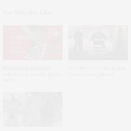
You May Also Like
Meus tênis de academia:
KIMONO PLUS SIZE:
de onde
indicações de calçados pra pés
é o meu e onde comprar
largos