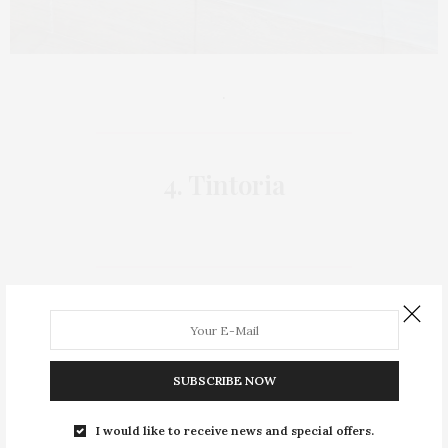
.
4. Tintoria
A Tintoria é uma marca especializada em jeans plus
size de calças a jaquetas. Com diversos modelos de
calças jeans, ela oferece dos
tamanhos 42 ao 60
e os
SUBSCRIBE NOW
preços ficam
entre R$ 87,90 e R$ 339,80
(que é o
modelo em parceria com a Jojo Toddynho)
I would like to receive news and special offers.