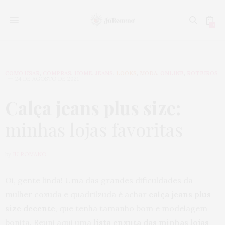
0
COMO USAR
,
COMPRAS
,
HOME
,
JEANS
,
LOOKS
,
MODA
,
ONLINE
,
ROTEIROS
24 DE AGOSTO DE 2021
Calça jeans plus size:
minhas lojas favoritas
by
JU ROMANO
Oi, gente linda! Uma das grandes dificuldades da
mulher coxuda e quadrilzuda é achar
calça jeans plus
size decente
, que tenha tamanho bom e modelagem
bonita. Reuni aqui uma
lista enxuta das minhas lojas