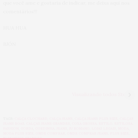
que você ame e gostaria de indicar, me deixa aqui nos
comentários!!!
HUA HUA
BJÓN
SKIN CYCLING:
ANIMAL PRINT +
skincare perfeito
ALFAIATARIA:
Visualizando todos Stories
em 4 passos
inspiração fashion
de look plus size
TAGS:
CALÇA CLOCHARD
,
CALÇA JEANS
,
CALÇA JEANS PLUS SIZE
,
CALÇAS
JEANS BOAS
,
CALÇAS JEANS GRANDES
,
COXA GROSSA
,
ESTILO
,
ESTILOSA
,
FASHION
,
GORDA
,
GORDINHA
,
JEANS
,
JU ROMANO
,
LOJAS LEGAIS
,
MODA
,
MODA PLUS SIZE
,
ONDE COMPRAR
,
ONDE COMPRAR JEANS
,
PLUS SIZE
,