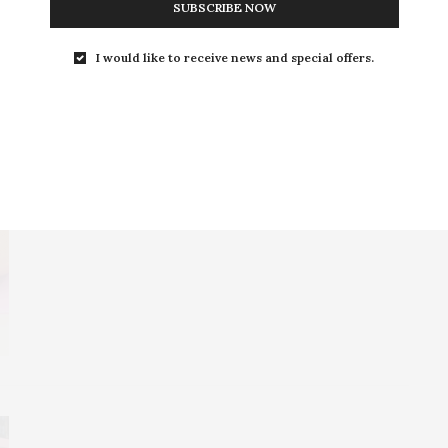
SUBSCRIBE NOW
8 DE FEVEREIRO DE 2024
I would like to receive news and special offers.
YOGA FACIAL: o que é como
fazer em casa
0 SHARES