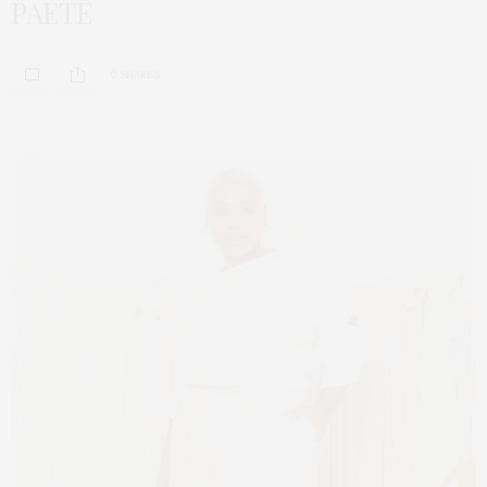
PAETÊ
0 SHARES