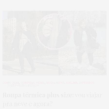
COMO USAR
,
COMPRAS
,
HOME
,
MODA
,
NEWS
,
ONLINE
,
ROTEIROS
31 DE JANEIRO DE 2024
Roupa térmica plus size:
vou viajar
pra neve e agora?