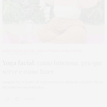
BEAUTY NEWS
,
BELEZA
,
GORDA FITNESS
,
HOME
,
ONLINE
7 DE FEVEREIRO DE 2024
Yoga facial:
como funciona, pra que
serve e como fazer
Imagina ter o poder de rejuvenescer e diminuir a flacidez facial
literalmente na ponta dos…
2 SHARES