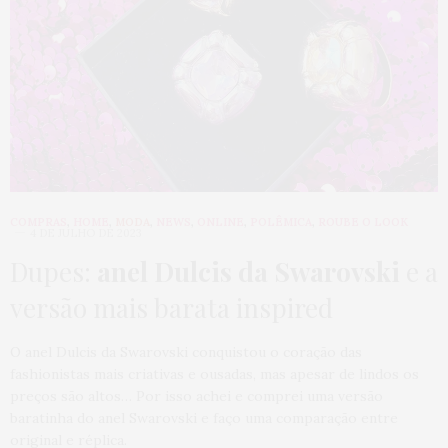
COMPRAS
,
HOME
,
MODA
,
NEWS
,
ONLINE
,
POLÊMICA
,
ROUBE O LOOK
4 DE JULHO DE 2023
Dupes:
anel Dulcis da Swarovski
e a
versão mais barata inspired
O anel Dulcis da Swarovski conquistou o coração das
fashionistas mais criativas e ousadas, mas apesar de lindos os
preços são altos… Por isso achei e comprei uma versão
baratinha do anel Swarovski e faço uma comparação entre
original e réplica.