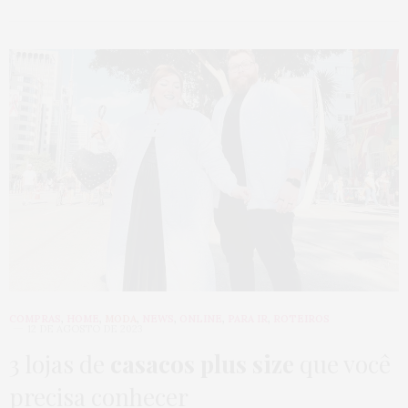
COMPRAS
,
HOME
,
MODA
,
NEWS
,
ONLINE
,
PARA IR
,
ROTEIROS
12 DE AGOSTO DE 2023
3 lojas de
casacos plus size
que você
precisa conhecer