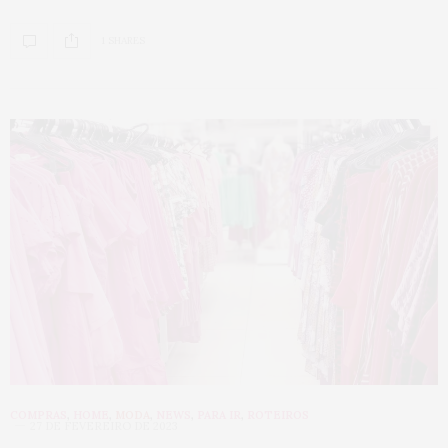
1 SHARES
COMPRAS
,
HOME
,
MODA
,
NEWS
,
PARA IR
,
ROTEIROS
27 DE FEVEREIRO DE 2023