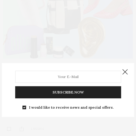
COMPRAS
,
HOME
,
MODA
,
NEWS
,
ONLINE
,
ROTEIROS
12 DE JANEIRO DE 2024
Lista de desejos
de janeiro 2024 e
feliz ano novo!
SUBSCRIBE NOW
Feliz ano novo gente linda, FELIZ 2024! Entrei nesse ano com
I would like to receive news and special offers.
uma energia de GOSTOSA,…
1 SHARES