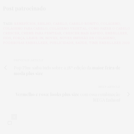
Post patrocinado
TAGS:
BENEFÍCIOS
,
BRILHO
,
CABELO
,
CABELO BONITO
,
COLÁGENO
,
COLÁGENO PARA CABELO
,
COLÁGENO VEGETAL
,
COMO FAZER O CABELO
CRESCER
,
CREME PARA PENTEAR
,
CRESCER MAIS RÁPIDO
,
EMBELLEZE
,
FIOS
,
FORÇA
,
LEAVE-IN
,
NOVEX
,
NOVEX INFUSÃO DE COLÁGENO
,
PODEROSAS EMBELLEZE
,
PUBLICIDADE
,
SAÚDE
,
TIME EMBELLEZE 2020
PREVIOUS ARTICLE
Pop Plus: saiba tudo sobre a 28ª edição da
maior feira de
moda plus size
NEXT ARTICLE
Vermelho e rosa: looks plus size
com essa combinação
MEGA fashion!
0