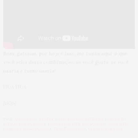
Bom, gatonas, por hoje é isso, me conta aqui o que
você acha dessa combinação, se você gosta, se você
usaria e como usaria!
HUA HUA
BJÓN
TAGS:
ACESSÓRIOS
,
BLAZER
,
COMO SER MAIS ESTILOSA
,
CONFORTO
,
ESTILO
,
GORDA
,
LOOKS
,
LOOKS PLUS SIZE
,
MACAQUINHO
,
PLUS SIZE
,
QUIMONO
,
SOBREPOSIÇÃO
,
TRNDÊNCIAS 2020
,
VERMELHO E ROSA