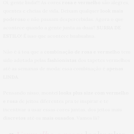
Oi, gente linda!!! As cores
rosa e vermelho
são alegres,
quentes e cheias de vida. Deixam qualquer
look mais
poderoso
e não passam despercebidas. Agora o que
acontece quando a gente junta as duas?
SURRA DE
ESTILO
! É isso que acontece huahuahua.
Não é à toa que a
combinação de rosa e vermelho
tem
sido adotada pelas
fashionistas
dos tapetes vermelhos
até as semanas de moda: essa combinação é
apenas
LINDA
.
Pensando nisso, montei
looks plus size com vermelho
e rosa
de jeitos diferentes pra te inspirar e te
incentivar a usar essas cores juntas, dos jeitos mais
discretos
até os
mais ousados
. Vamos lá?