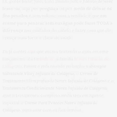
Oi, gente linda! Nem todo mundo tem o
hábito de usar
leave-in
, seja por
preguiça
ou por
medo de deixar os
fios pesados
e sem volume, mas a verdade é que
um
creme para pentear sem enxágue pode fazer TODA a
diferença
nos cuidados do cabelo e fazer com que ele
cresça mais forte e cheio de saúde.
Eu já contei
aqui
que estava testando o mais recente
lançamento da
Embelleze
, a família
Novex Infusão de
Colágeno
. Passei o mês usando no banho o
shampoo
hidratante Vitay Infusão de Colágeno
, o
Creme de
Tratamento Ultraprofundo Novex Infusão de Colágeno
e o
Tratamento Condicionante Novex Infusão de Colágeno
,
mas o tratamento completo ainda tem um agente
especial: o
Creme Para Pentear Novex Infusão de
Colágeno
, para usar com os fios úmidos.