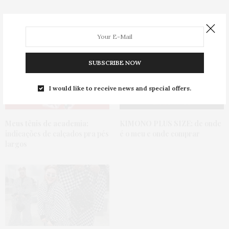
You May Also Like
SUBSCRIBE NOW
I would like to receive news and special offers.
Meus tênis de academia:
KIMONO PLUS SIZE:
de onde
indicações de calçados pra pés
é o meu e onde comprar
largos