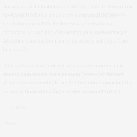
aniversário da Embelleze
o site tá cheio de
descontos
MARAVILHOSOS
e ainda com o
cupom JUROMANO
vocês têm
mais 10% de desconto
em todos os
produtos. Se isso não é
incentivo pra você começar
AGORA
a usar um bom leave-in eu nem sei o que é hua
hua hua 😉
Bom gatonas, por hoje é isso, mas me contem aqui:
vocês usam creme para pentear leave-in? Sentem
diferença no cabelo de vocês? Já conheciam a família
Novex Infusão de Colágeno? Me contem TUDO!!!
HUA HUA
BJÓN