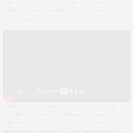
Também falo sobre os benefícios do uso do creme para
pentear leave-in e mostro o passo a passo do uso no
vídeo a seguir:
Todos os produtos
que eu falei nesse post
são da
Embelleze
, que vende nas melhores perfumarias e
online no link
https://goo.gl/BxBdr4
. Aproveita que
em março
, pra comemorar o
Dia das Mulheres e o