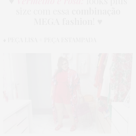
♥
Vermelho e rosa:
looks plus
size com essa
combinação
MEGA fashion
! ♥
♦ PEÇA LISA + PEÇA ESTAMPADA