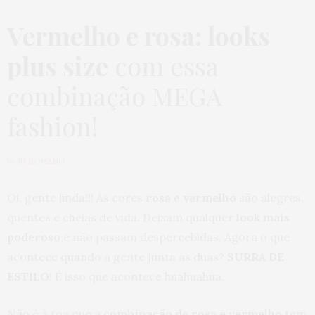
Vermelho e rosa: looks
plus size
com essa
combinação MEGA
fashion!
by
JU ROMANO
Oi, gente linda!!! As cores
rosa e vermelho
são alegres,
quentes e cheias de vida. Deixam qualquer
look mais
poderoso
e não passam despercebidas. Agora o que
acontece quando a gente junta as duas?
SURRA DE
ESTILO
! É isso que acontece huahuahua.
Não é à toa que a
combinação de rosa e vermelho
tem