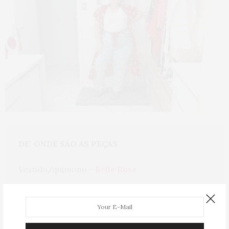
DE  ONDE SÃO AS PEÇAS
Vestido/quimono - 
Belle Rose
Camiseta e calça jeans - 
Ashua
Chinelo - 
Dakota