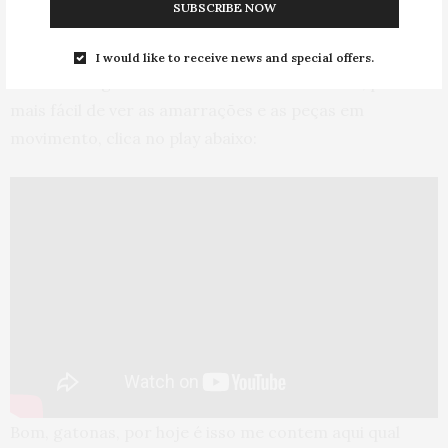
SUBSCRIBE NOW
I would like to receive news and special offers.
Eu também gravei todos esses looks em vídeo, pra ficar
mais fácil de ver as amarrações e as peças em
movimento, clica no play abaixo:
Bom, gatonas, por hoje é isso me contem aqui qual