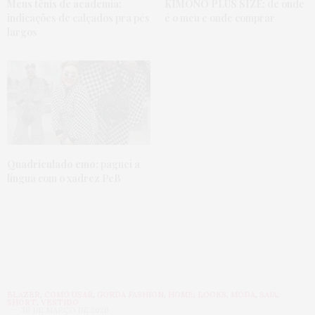
Meus tênis de academia:
KIMONO PLUS SIZE:
de onde
indicações de calçados pra pés
é o meu e onde comprar
largos
Quadriculado emo:
paguei a
língua com o xadrez PeB
BLAZER
,
COMO USAR
,
GORDA FASHION
,
HOME
,
LOOKS
,
MODA
,
SAIA
,
SHORT
,
VESTIDO
30 DE MARÇO DE 2020