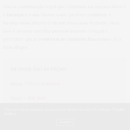
Outra combinação legal que continua na mesma ideia é
o
laranja e rosa
. Nesse caso, prefiro combinar o
laranja mais aberto com um rosa mais fechado, mas
isso é só uma escolha pessoal mesmo. O legal é
perceber que
a combinação também funciona
e fica
bem alegre.
DE ONDE SÃO AS PEÇAS:
Blusa - 
Chica Bolacha
Cinto - 
Mel Belt
Our site uses cookies. Learn more about our use of cookies:
Cookie
Saia - 
Sislla
Policy
ACCEPT
Tênis - 
Puma