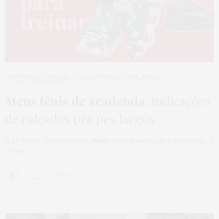
COMO USAR
,
COMPRAS
,
GORDA FITNESS
,
HOME
,
MODA
27 DE MAIO DE 2026
Meus tênis de academia:
indicações
de calçados pra pés largos
É pé largo, corpo pesado, muito ódio no coração e um sonho: o
de ser…
0 SHARES