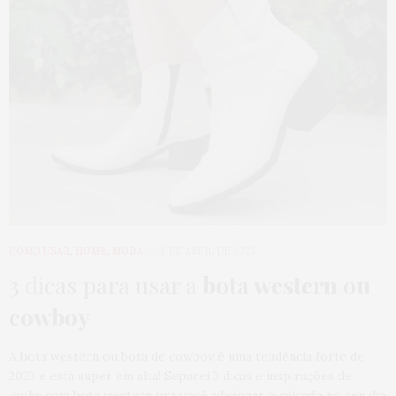
COMO USAR
,
HOME
,
MODA
5 DE ABRIL DE 2023
3 dicas para usar a
bota western ou
cowboy
A bota western ou bota de cowboy é uma tendência forte de
2023 e está super em alta! Separei 3 dicas e inspirações de
looks com bota western pra você adicionar o calçado no seu dia