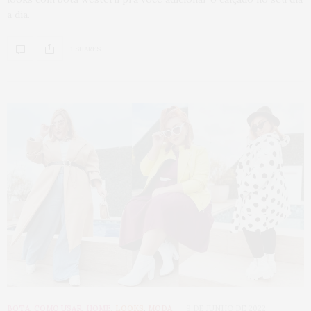
a dia.
1 SHARES
BOTA
,
COMO USAR
,
HOME
,
LOOKS
,
MODA
9 DE JUNHO DE 2022