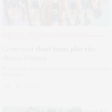
BLAZER
,
BOTA
,
CAMISETA
,
CASACO
,
COLETE
,
COMO USAR
,
GORDA FASHION
,
HOME
,
JEANS
,
LOOKS
,
MODA
,
SHORT
,
TOP CROPPED
18 DE AGOSTO DE 2020
Como usar
short jeans plus size
:
dicas e truques
Oi, gente linda!!! Não sei por que eu passei tantos anos sem usar
short jeans,…
1.5K SHARES