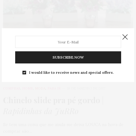
SUBSCRIBE NOW
I would like to receive news and special offers.
COMPRAS
,
HOME
,
MODA
,
PARA IR
18 DE JANEIRO DE 2017
Chinelo slide pra pé gordo
|
Rapidinhas da JuRRo
Se tem uma coisa que me ainda me deixa LOUCA na hora de
comprar são…