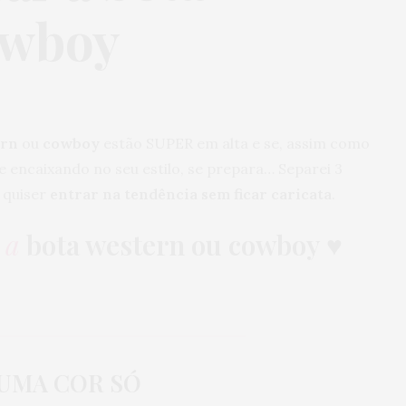
owboy
ern
ou
cowboy
estão SUPER em alta e se, assim como
e encaixando no seu estilo, se prepara… Separei 3
 quiser
entrar na tendência sem ficar caricata
.
 a
bota western ou cowboy
♥
. UMA COR SÓ