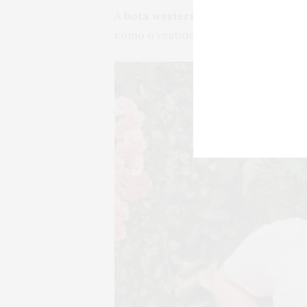
A
bota western
, inclusive fica perf
como o vestido aos mais casuais com