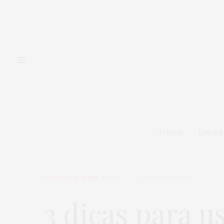
TODOS
LOOKS
COMO USAR
,
HOME
,
MODA
5 DE ABRIL DE 2023
3 dicas para u