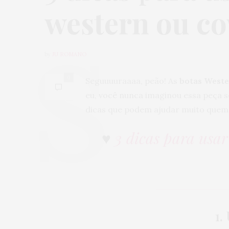
western ou c
by
JU ROMANO
0
Seguuuuraaaa, peão! As
botas West
eu, você nunca imaginou essa peça s
dicas que podem ajudar muito quem
♥
3 dicas para usar
1