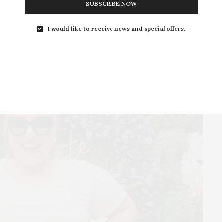
SUBSCRIBE NOW
eita com
combinações de jeans
, dos mais românticos
o a calça e camiseta.
I would like to receive news and special offers.