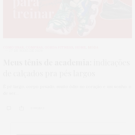
COMO USAR
,
COMPRAS
,
GORDA FITNESS
,
HOME
,
MODA
27 DE MAIO DE 2026
Meus tênis de academia:
indicações
de calçados pra pés largos
É pé largo, corpo pesado, muito ódio no coração e um sonho: o
de ser…
0 SHARES