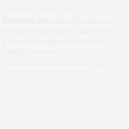
COMPORTAMENTO
,
ENTREVISTAS
,
HOME
2 DE OUTUBRO DE 2017
Bailarina plus size:
Morango se
recuperou do câncer e superou o
preconceito virando referência |
JuRRo Entrevista
“O corpo alcança o que a mente acredita”, clichê, porém
verdade. Se recuperar de diversos problemas…
3 SHARES
HOME
,
LOOKS
,
VESTIDO
26 DE SETEMBRO DE 2017