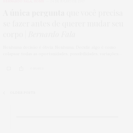
BERNARDO FALA
,
HOME
24 DE JULHO DE 2017
A única pergunta
que você precisa
se fazer antes de querer mudar seu
corpo |
Bernardo Fala
Nenhuma decisão é óbvia. Nenhuma. Decidir algo é como
colapsar todas as oportunidades, possibilidades, variações…
0 SHARES
OLDER POSTS