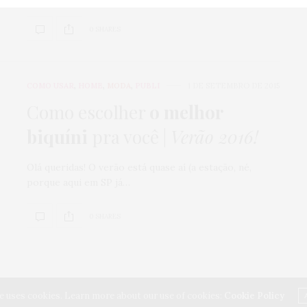
0 SHARES
COMO USAR
,
HOME
,
MODA
,
PUBLI
1 DE SETEMBRO DE 2015
Como escolher
o melhor
biquíni
pra você |
Verão 2016!
Olá queridas! O verão está quase aí (a estação, né,
porque aqui em SP já…
0 SHARES
e uses cookies. Learn more about our use of cookies:
Cookie Policy