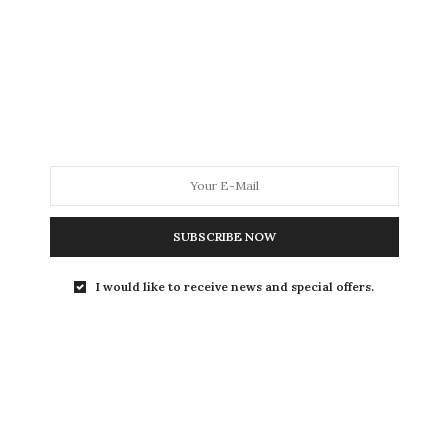
MODA
MODA MASCULINA
BELEZA
SOBRE
Tag:
MELHOR TIPO
SUBSCRIBE NOW
I would like to receive news and special offers.
ESPECIAL BOTAS
4 DE AGOSTO DE 2016
Coturno para perna grossa
:
como usar e onde comprar
O sapato mais democrático é o coturno para perna
grossa, já que ele tem cadarços…