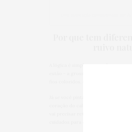
Uma publicação compartilhada por 
Por que tem difere
ruivo nat
A lógica é simples: se você
nasceu r
estão – a grosso modo –
dentro
do s
fios coloridos, eles vão se manter li
Já se você pinta, o pigmento é fantas
coração do cabelo). Só que nada na
vai precisar retocar a cor, já que ela
cuidados para evitar que isso ocorr