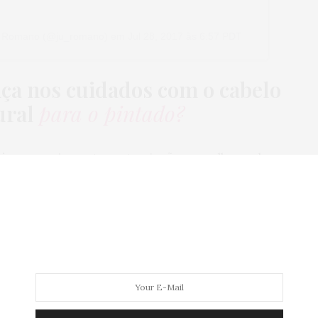
Ju Romano (@ju_romano)
em
Jul 28, 2017 às 6:57 PDT
nça nos cuidados com o cabelo
ural
para o pintado?
uiva
, seus pigmentos naturais são vermelhos e eles
eu cabelo. Cuidando com produtos específicos para
ndos e vibrantes.
ia, ou seja, ele é colocado dentro do córtex (o
 vida dura para sempre e, de tempos em tempos, você
vai desbotar com facilidade
. Além de tomar
a muito rápido, sacou?