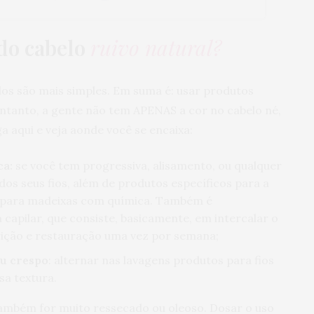
do cabelo
ruivo natural?
ados são mais simples. Em suma é: usar produtos
 entanto, a gente não tem APENAS a cor no cabelo né,
iga aqui e veja aonde você se encaixa:
ca:
se você tem progressiva, alisamento, ou qualquer
 dos seus fios, além de produtos específicos para a
s para madeixas com química. Também é
pilar, que consiste, basicamente, em intercalar o
rição e restauração uma vez por semana;
ou crespo
: alternar nas lavagens produtos para fios
sa textura.
também for muito ressecado ou oleoso. Dosar o uso