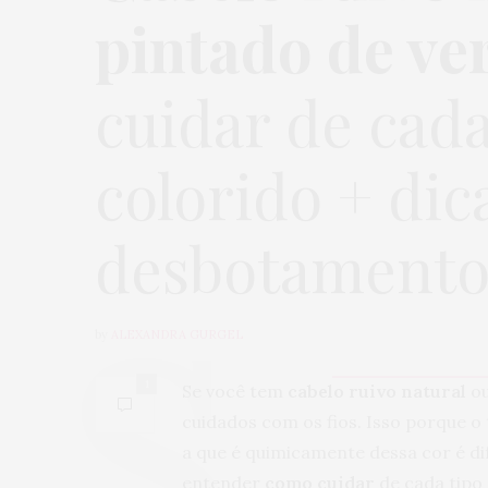
pintado de v
cuidar de cada
colorido + dic
desbotament
by
ALEXANDRA GURGEL
1
Se você tem
cabelo ruivo natural
o
cuidados com os fios. Isso porque 
a que é quimicamente dessa cor é d
entender
como cuidar
de cada tipo e