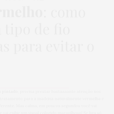
ermelho
: como
 tipo de fio
as para evitar o
o
u
pintado
, precisa prestar bastaaaante atenção nos
o tratamento para a madeixa naturalmente vermelha e
iferente. Mas calma, em poucos segundos você vai
 vai exibir um visual colorido maravilhoso! Se liga só