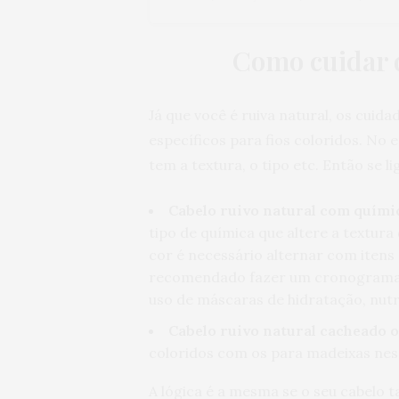
Como cuidar 
Já que você é ruiva natural, os cuid
específicos para fios coloridos. No
tem a textura, o tipo etc. Então se l
Cabelo ruivo natural com quími
tipo de química que altere a textura
cor é necessário alternar com iten
recomendado fazer um cronograma ca
uso de máscaras de hidratação, nut
Cabelo ruivo natural cacheado 
coloridos com os para madeixas nes
A lógica é a mesma se o seu cabelo 