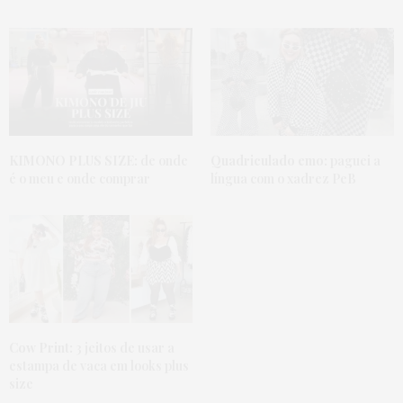
KIMONO PLUS SIZE:
de onde
Quadriculado emo:
paguei a
é o meu e onde comprar
língua com o xadrez PeB
Cow Print:
3 jeitos de usar a
estampa de vaca em looks plus
size