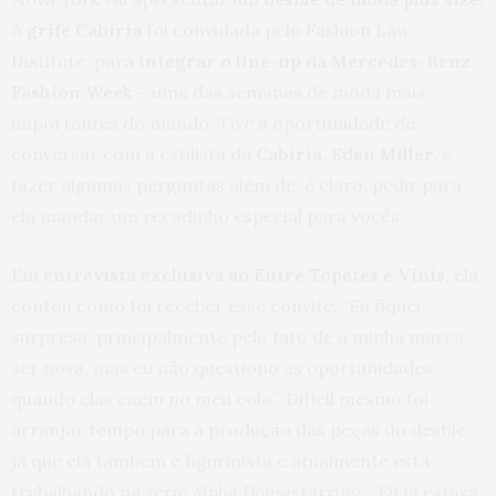
A
grife Cabiria
foi convidada pelo Fashion Law
Institute, para
integrar o line-up da Mercedes-Benz
Fashion Week –
uma das semanas de moda mais
importantes do mundo. Tive a oportunidade de
conversar com a estilista da
Cabiria, Eden Miller,
e
fazer algumas perguntas além de, é claro, pedir para
ela mandar um recadinho especial para vocês.
Em
entrevista exclusiva ao Entre Topetes e Vinis
,
ela
contou como foi receber esse convite. “Eu fiquei
surpresa, principalmente pelo fato de a minha marca
ser nova, mas eu não questiono as oportunidades
quando elas caem no meu colo”. Difícil mesmo foi
arranjar tempo para a produção das peças do desfile,
já que ela também é figurinista e atualmente está
trabalhando na série
Alpha House
starring. “Eu já estava