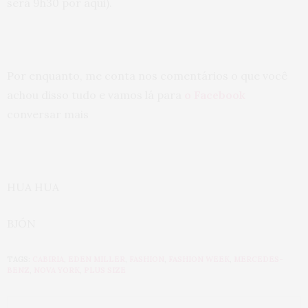
será 9h30 por aqui).
Por enquanto, me conta nos comentários o que você
achou disso tudo e vamos lá para
o Facebook
conversar mais
HUA HUA
BJÓN
TAGS:
CABIRIA
,
EDEN MILLER
,
FASHION
,
FASHION WEEK
,
MERCEDES-
BENZ
,
NOVA YORK
,
PLUS SIZE