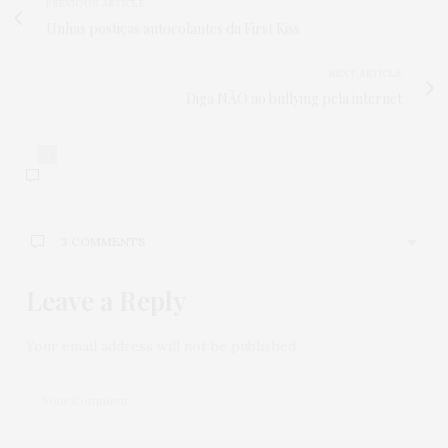
PREVIOUS ARTICLE
Unhas postiças autocolantes da First Kiss
NEXT ARTICLE
Diga NÃO ao bullying pela internet
3
3 COMMENTS
Leave a Reply
APARECIDA MUNHOZ
DISSE:
Gostaria de participar como modelo do desfile em
new york no próximo desfile , meu cel 21 991532525
Your email address will not be published.
whatsup e meu e-mail :
amunhozartes@gmail.com
Gostaria de enviar fotos ,pra onde eu mandaria ??
Tenho Instagram efacebook Aparecida Munhoz .
Muito obrigada
22 DE MARÇO DE 2022 ÀS 1:37 AM