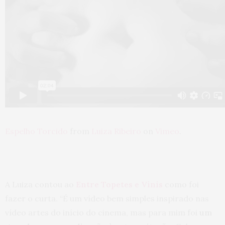
Espelho Torcido
from
Luiza Ribeiro
on
Vimeo
.
A Luiza contou ao
Entre Topetes e Vinis
como foi
fazer o curta. “É um vídeo bem simples inspirado nas
vídeo artes do início do cinema, mas para mim foi
um