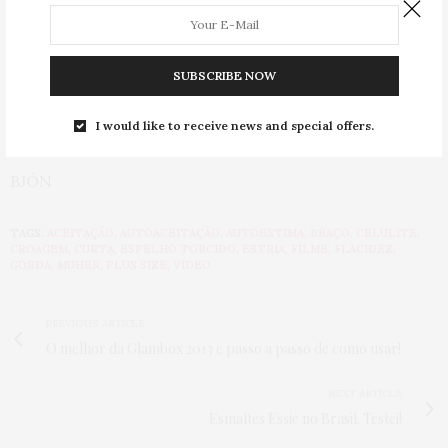
E vamos lá pro
meu Facebook
conversar mais!
SUBSCRIBE NOW
I would like to receive news and special offers.
HUÁ HUÁ
BJÓN
TAGS:
ACEITAÇÃO
,
AUTOACEITAÇÃO
,
AUTOESTIMA
,
BRAÇO
,
CELULITE
,
CROAGEM
,
CURTA
,
ESPELHO TORCIDO
,
ESTRIA
,
FILME
,
FLACIDEZ
,
GORDA
,
MUHER
,
PLUS SIZE
,
VÍDEO
PREVIOUS ARTICLE
O melhor da Glambox 2013 e passo a passo de como usar!
NEXT ARTICLE
Esmaltes Essie no Brasil. Testei!