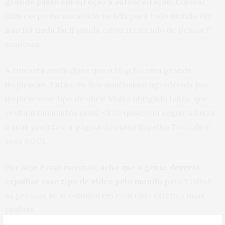
grande passo em direção à autoaceitação
. Colocar
meu corpo escancarado na tela para todo mundo ver
não foi nada fácil
(ainda estou tremendo de pensar)”,
confessa.
A cineasta ainda disse que o blog foi uma grande
inspiração. Então, eu fico muitíssimo agradecida por
inspirar esse tipo de obra! Muito obrigada Luiza, que
venham muuuuitos mais! <3 Se quiserem seguir a Luiza
e seus projetos, a página do curta
Espelho Torcido
é
essa
AQUI
.
Por hoje é isso meninas,
acho que a gente deveria
espalhar esse tipo de vídeo pelo mundo
para TODAS
as pessoas se acostumarem com uma estética mais
realista.