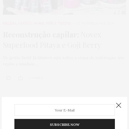
BELEZA
,
CABELO
,
HOME
,
PUBLI
,
TESTEI
22 DE JANEIRO DE 2021
Reconstrução capilar:
Novex
Superfood Pitaya e Goji Berry
Oi, gente linda! Já falamos aqui sobre a etapa de hidratação, que
repõe a umidade…
0 SHARES
SUBSCRIBE NOW