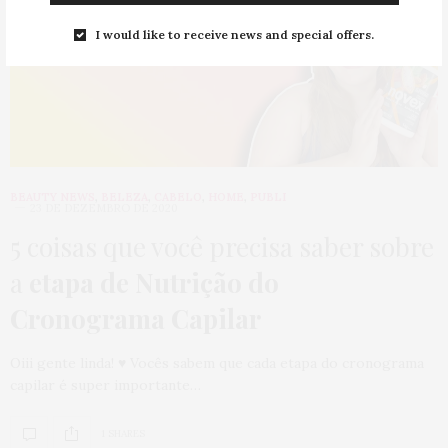
I would like to receive news and special offers.
BEAUTY NEWS
,
BELEZA
,
CABELO
,
HOME
,
PUBLI
23 DE DEZEMBRO DE 2020
5 coisas que você precisa saber sobre
a
etapa de Nutrição do
Cronograma Capilar
Oiii gente linda! ♥ Vocês sabem que cada etapa do cronograma
capilar é super importante…
1 SHARES