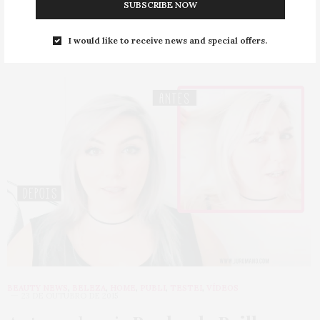
SUBSCRIBE NOW
0 SHARES
I would like to receive news and special offers.
BEAUTY NEWS
,
BELEZA
,
HOME
,
PUBLI
,
TESTEI
,
VÍDEOS
23 DE OUTUBRO DE 2015