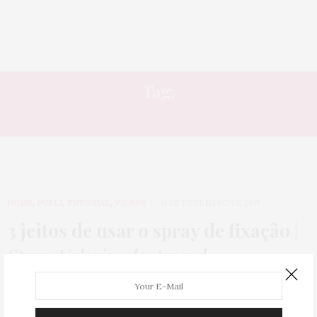
Tag:
AMEND
HOME
,
PUBLI
,
TUTORIAL
,
VÍDEOS
11 DE DEZEMBRO DE 2015
3 jeitos de usar o spray de fixação
|
Spray Valorize da Amend
Olá queridas! Sempre me perguntam como eu faço os meus
penteados, em especial os topetes…