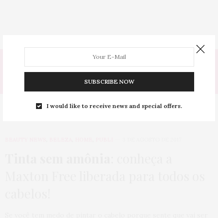
Tag:
AMÔNIA
SUBSCRIBE NOW
I would like to receive news and special offers.
BEAUTY NEWS
,
BELEZA
,
HOME
,
PUBLI
3 DE AGOSTO DE 2017
Tinta sem amônia
: conheça a
Maxton Free liberada para todos os
cabelos!
Se você tem medo de pintar o cabelo porque sente que vai ser