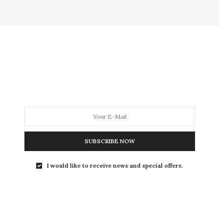
MODA
MODA MASCULINA
BELEZA
SOBRE
Tag:
ANKLEBOOT
SUBSCRIBE NOW
BOTA
,
GORDA FASHION
,
HOME
,
LOOKS
,
MACACÃO
,
PUBLI
,
SHORT
4 DE ABRIL DE 2018
I would like to receive news and special offers.
Look plus size pra festival:
macaquinho com capa da
Program Plus