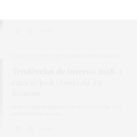
Olá queridas! Esse mês tem o famoso Coachella, aquele
festival que não é só de…
1 SHARES
BLAZER
,
BOTA
,
GORDA FASHION
,
GORDA PODE?
,
HOME
,
LOOKS
13 DE MARÇO DE 2018
Tendências de inverno 2018
: 3
em 1 só look |
Looks da Ju
Romano
Oi gente linda! Semana passada rolou o Pop Plus e foi
incrível porque deu pra…
0 SHARES