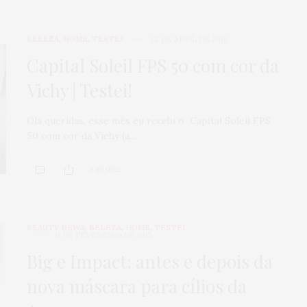
BELEZA
,
HOME
,
TESTEI
22 DE ABRIL DE 2015
Capital Soleil FPS 50 com cor da
Vichy | Testei!
Olá queridas, esse mês eu recebi o Capital Soleil FPS
50 com cor da Vichy (a…
0 SHARES
BEAUTY NEWS
,
BELEZA
,
HOME
,
TESTEI
11 DE FEVEREIRO DE 2015
Big e Impact: antes e depois da
nova máscara para cílios da