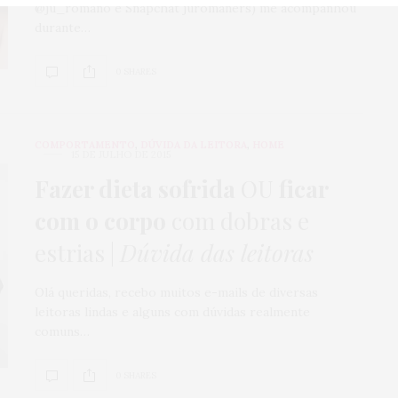
@ju_romano e Snapchat juromaners) me acompanhou
durante…
0 SHARES
COMPORTAMENTO
,
DÚVIDA DA LEITORA
,
HOME
15 DE JULHO DE 2015
Fazer dieta sofrida
OU
ficar
com o corpo
com dobras e
estrias |
Dúvida das leitoras
Olá queridas, recebo muitos e-mails de diversas
leitoras lindas e alguns com dúvidas realmente
comuns…
0 SHARES