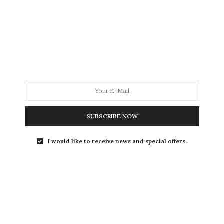
Gorda no verão
: como lidar? |
Tem gorda de biquíni no
Youtube, SIM!
Olá queridas, esse post é rapidinho, só para chamar
vocês para verem o novo vídeo…
0 SHARES
SUBSCRIBE NOW
BEAUTY NEWS
,
BELEZA
,
VÍDEOS
3 DE SETEMBRO DE 2015
I would like to receive news and special offers.
Retoque de raiz platinada
e
como arrumar
cabelo verde
depois de tonalizante cinza
Olá queridas, quem me segue nas redes (Instagram