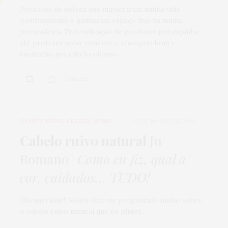
Produtos de beleza que impactaram minha vida
positivamente e ganharam espaço fixo na minha
penteadeira. Tem indicação de produtos pra espinha
até protetor solar com cor e shampoo bom e
baratinho pra cabelo oleoso.
1 SHARES
BEAUTY NEWS
,
BELEZA
,
HOME
28 DE MARÇO DE 2016
Cabelo ruivo natural
Ju
Romano |
Como eu fiz, qual a
cor, cuidados… TUDO!
Olá queridas!!! Vocês têm me perguntado muito sobre
o cabelo ruivo natural que eu pintei…