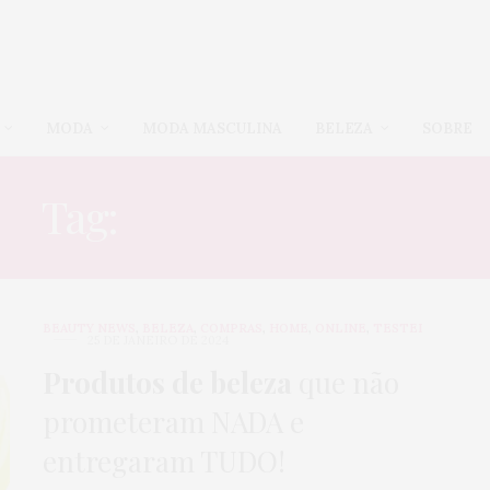
MODA
MODA MASCULINA
BELEZA
SOBRE
Tag:
ANTES E DEPOIS
BEAUTY NEWS
,
BELEZA
,
COMPRAS
,
HOME
,
ONLINE
,
TESTEI
25 DE JANEIRO DE 2024
Produtos de beleza
que não
prometeram NADA e
entregaram TUDO!