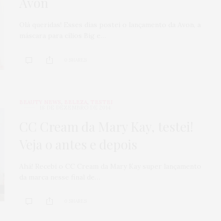
Avon
Olá queridas! Esses dias postei o lançamento da Avon, a
máscara para cílios Big e…
0 SHARES
BEAUTY NEWS
,
BELEZA
,
TESTEI
18 DE DEZEMBRO DE 2014
CC Cream da Mary Kay, testei!
Veja o antes e depois
Ahá! Recebi o CC Cream da Mary Kay super lançamento
da marca nesse final de…
0 SHARES