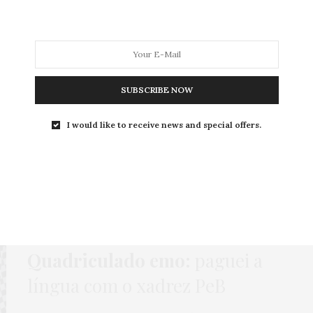
MODA
MODA MASCULINA
BELEZA
SOBRE
SUBSCRIBE NOW
I would like to receive news and special offers.
Tag:
ARMAÇÃO DE GRAU
GORDA FASHION
,
HOME
,
LOOKS
,
MODA
4 DE SETEMBRO DE 2025
Quadriculado emo:
paguei a
língua com o xadrez PeB