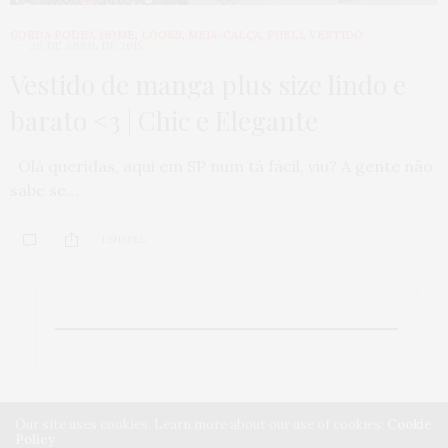
GORDA PODE?
,
HOME
,
LOOKS
,
MEIA-CALÇA
,
PUBLI
,
VESTIDO
28 DE ABRIL DE 2015
Vestido de manga plus size lindo e
barato <3 | Chic e Elegante
Olá queridas, aqui em SP num tá fácil, viu? A gente não
sabe se…
1 SHARES
Our site uses cookies. Learn more about our use of cookies:
Cookie
Policy