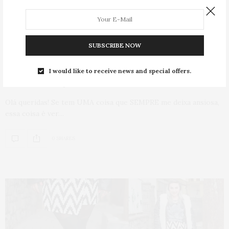
COMPRAS
,
HOME
,
MODA
,
PUBLI
17 DE AGOSTO DE 2016
SUBSCRIBE NOW
5 tendências fortes do verão
na
I would like to receive news and special offers.
nova coleção da
Realist Plus
Olá queridas! Se tem UMA coisa que SEMPRE me deixa ansiosa,
essa coisa é ver…
0 SHARES