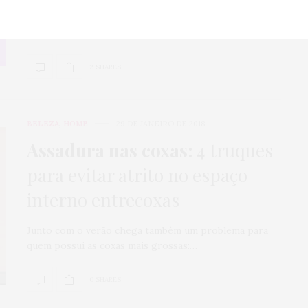
eficientes nos cuidados com a pele e que conquistaram
meu coração. Uma rotina de skincare com baixo
investimento e alto rendimento.
2 SHARES
BELEZA
,
HOME
29 DE JANEIRO DE 2018
Assadura nas coxas:
4 truques
para evitar atrito no espaço
interno entrecoxas
Junto com o verão chega também um problema para
quem possui as coxas mais grossas:…
0 SHARES