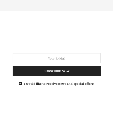
MODA
MODA MASCULINA
BELEZA
SOBRE
g:
ATRITO ENTRE AS COX
SUBSCRIBE NOW
BEAUTY NEWS
,
BELEZA
,
HOME
,
TESTEI
10 DE NOVEMBRO DE 2021
I would like to receive news and special offers.
Favoritos de beleza:
meus
queridinhos para pele até R$ 60
Listei 7 produtos bons e baratos, que são muito