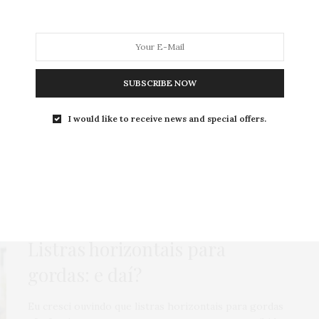
SUBSCRIBE NOW
MODA
MODA MASCULINA
BELEZA
SOBRE
I would like to receive news and special offers.
Tag:
AZUL E BRANCO
GORDA PODE?
,
LOOKS
,
VESTIDO
4 DE NOVEMBRO DE 2014
Listras horizontais para
gordas: e daí?
Eu cresci ouvindo que listras horizontais para gordas