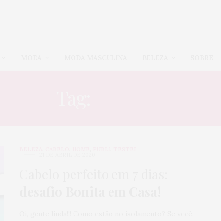
MODA
MODA MASCULINA
BELEZA
SOBRE
Tag:
BABOSA
BELEZA
,
CABELO
,
HOME
,
PUBLI
,
TESTEI
21 DE ABRIL DE 2020
Cabelo perfeito em 7 dias:
desafio Bonita em Casa!
Oi, gente linda!!! Como estão no isolamento? Se você,