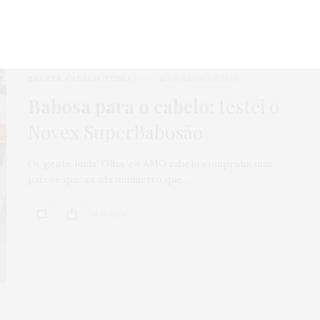
BELEZA
,
CABELO
,
PUBLI
15 DE ABRIL DE 2019
Babosa para o cabelo
: testei o
Novex SuperBabosão
Oi, gente linda! Olha, eu AMO cabelo comprido, mas
parece que a cada milímetro que…
0 SHARES