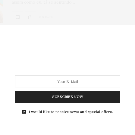
assim como eu, tá se sentindo…
0 SHARES
BELEZA
,
CABELO
,
HOME
,
PUBLI
,
TESTEI
27 DE DEZEMBRO DE 2019
TOP 3:
Meus queridinhos de
cabelo em 2019
Oi, gente linda!!! O ano já está acabando e DEOS como
passou rápido esse 2019.…
SUBSCRIBE NOW
I would like to receive news and special offers.
0 SHARES