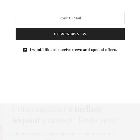
SUBSCRIBE NOW
MODA
MODA MASCULINA
BELEZA
SOBRE
I would like to receive news and special offers.
Tag:
BANHA
COMO USAR
,
HOME
,
MODA
,
PUBLI
1 DE SETEMBRO DE 2015
Como escolher
o melhor
biquíni
pra você |
Verão 2016!
Olá queridas! O verão está quase aí (a estação, né,