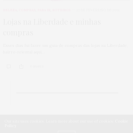
BELEZA
,
COMPRAS
,
PARA IR
,
ROTEIROS
21 DE FEVEREIRO DE 2014
Lojas na Liberdade e minhas
compras
Esses dias fui fazer um guia de compras das lojas na Liberdade,
bairro oriental aqui…
0 SHARES
Our site uses cookies. Learn more about our use of cookies:
Cookie
Policy