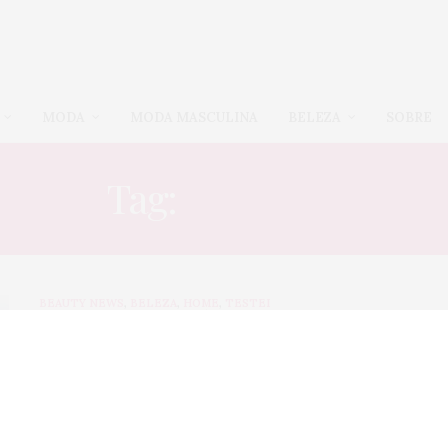
MODA
MODA MASCULINA
BELEZA
SOBRE
Tag:
BENEFIT
BEAUTY NEWS
,
BELEZA
,
HOME
,
TESTEI
28 DE AGOSTO DE 2015
Produtos de beleza
com
novas
propostas
visuais e sensoriais!
Olá queridas! Quando eu falo em pincel, você já logo