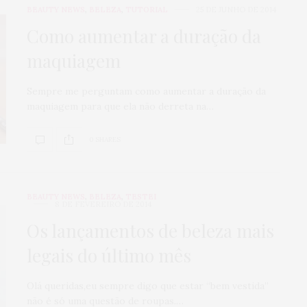
BEAUTY NEWS
,
BELEZA
,
TUTORIAL
25 DE JUNHO DE 2014
Como aumentar a duração da
maquiagem
Sempre me perguntam como aumentar a duração da
maquiagem para que ela não derreta na…
0 SHARES
BEAUTY NEWS
,
BELEZA
,
TESTEI
8 DE FEVEREIRO DE 2014
Os lançamentos de beleza mais
legais do último mês
Olá queridas,eu sempre digo que estar “bem vestida”
não é só uma questão de roupas.…