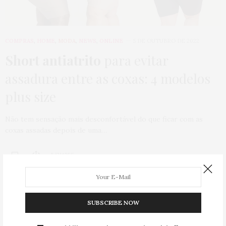
COMPRAS
,
HOME
,
MODA
,
NEWS
,
ONLINE
5 DE OUTUBRO DE 2022
Short antiatrito
para evitar
assadura entre as coxas: 4 modelos
plus size
Não tem sensação mais desconfortável do que ficar com as
coxas assadas depois de uma…
5 SHARES
SUBSCRIBE NOW