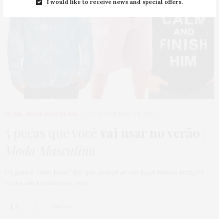
I would like to receive news and special offers.
HOME
,
MODA MASCULINA
20 DE OUTUBRO DE 2015
5 peças que você
vai usar no verão
|
Moda Masculina
Oi gente, tudo bem? Sei que comprar em lojas físicas sempre
causa um transtorno, por…
0 SHARES