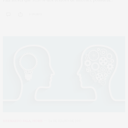
Fala atesta que 93,87% dos textões de internet possuem…
0 SHARES
BERNARDO FALA
,
HOME
24 DE JULHO DE 2017