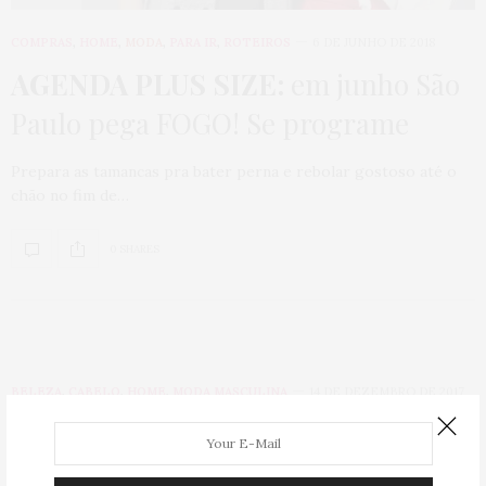
COMPRAS
,
HOME
,
MODA
,
PARA IR
,
ROTEIROS
6 DE JUNHO DE 2018
AGENDA PLUS SIZE:
em junho São
Paulo pega FOGO! Se programe
Prepara as tamancas pra bater perna e rebolar gostoso até o
chão no fim de…
0 SHARES
BELEZA
,
CABELO
,
HOME
,
MODA MASCULINA
14 DE DEZEMBRO DE 2017
Homem de cabelo colorido:
fotos
para te inspirar e dicas de como