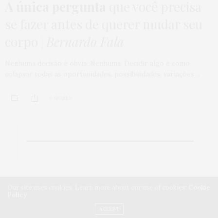
A única pergunta
que você precisa
se fazer antes de querer mudar seu
corpo |
Bernardo Fala
Nenhuma decisão é óbvia. Nenhuma. Decidir algo é como
colapsar todas as oportunidades, possibilidades, variações…
0 SHARES
Our site uses cookies. Learn more about our use of cookies:
Cookie
Policy
ACCEPT