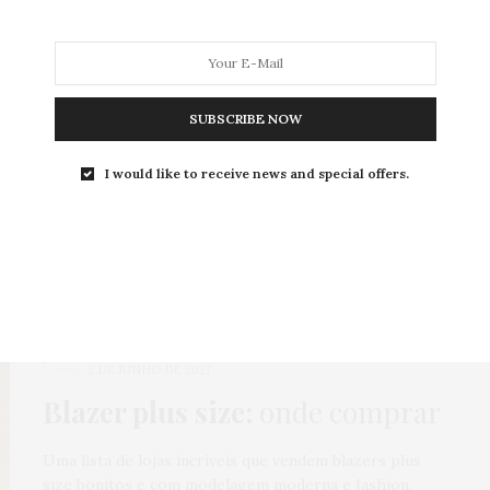
SUBSCRIBE NOW
MODA
MODA MASCULINA
BELEZA
SOBRE
I would like to receive news and special offers.
Tag:
BLAZER BOM
BLAZER
,
COMO USAR
,
COMPRAS
,
HOME
,
LOOKS
,
MODA
,
ONLINE
,
ROTEIROS
2 DE JUNHO DE 2021
Blazer plus size:
onde comprar
Uma lista de lojas incríveis que vendem blazers plus
size bonitos e com modelagem moderna e fashion.