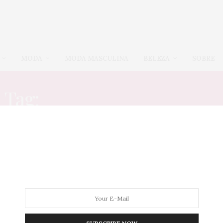
MODA
MODA MASCULINA
BELEZA
SOBRE
Tag:
BLAZER COLORIDO
BLAZER
,
BOTA
,
CAMISETA
,
COLETE
,
COMO USAR
,
GORDA FASHION
,
HOME
,
LOOKS
,
MODA
23 DE JULHO DE 2020
Como usar calça de couro
plus
size: dicas e inspirações
Oi, gente linda!!! Eu sempre via as meninas magras