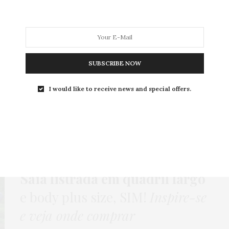
MODA
MODA MASCULINA
BELEZA
SOBRE
SUBSCRIBE NOW
I would like to receive news and special offers.
Tag:
BOLSA CARTEIRA
GORDA FASHION
,
GORDA PODE?
,
HOME
,
LOOKS
,
SAIA
5 DE NOVEMBRO DE 2015
Saia listrada em quadril largo
e body plus size, SIM!
Inspire-se
e veja onde comprar