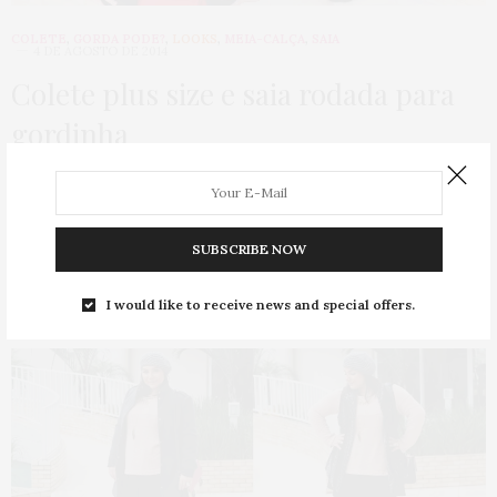
COLETE
,
GORDA PODE?
,
LOOKS
,
MEIA-CALÇA
,
SAIA
4 DE AGOSTO DE 2014
Colete plus size e saia rodada para
gordinha
Eu já mostrei minha coleção plus size com a Xica Vaidosa aqui e
hoje vim…
SUBSCRIBE NOW
0 SHARES
I would like to receive news and special offers.