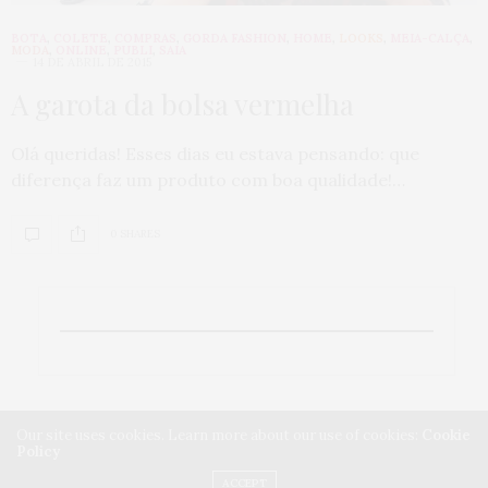
BOTA
,
COLETE
,
COMPRAS
,
GORDA FASHION
,
HOME
,
LOOKS
,
MEIA-CALÇA
,
MODA
,
ONLINE
,
PUBLI
,
SAIA
14 DE ABRIL DE 2015
A garota da bolsa vermelha
Olá queridas! Esses dias eu estava pensando: que
diferença faz um produto com boa qualidade!…
0 SHARES
Our site uses cookies. Learn more about our use of cookies:
Cookie
Policy
ACCEPT