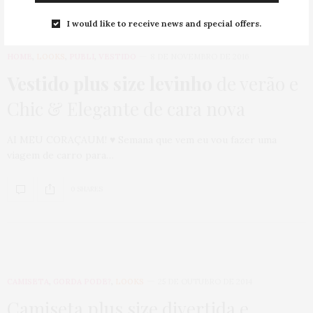
I would like to receive news and special offers.
HOME
,
LOOKS
,
PUBLI
,
VESTIDO
8 DE NOVEMBRO DE 2016
Vestido plus size levinho
de verão e
Chic & Elegante de cara nova
AI MEU CORAÇAUM! ♥ Semana que vem eu vou fazer uma
viagem de carro para…
0 SHARES
CAMISETA
,
GORDA PODE?
,
LOOKS
25 DE OUTUBRO DE 2014
Camiseta plus size divertida e