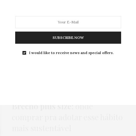
MODA
MODA MASCULINA
BELEZA
SOBRE
SUBSCRIBE NOW
I would like to receive news and special offers.
Tag:
BRECHÓS
COMPRAS
,
HOME
,
MODA
,
NEWS
,
ONLINE
,
ROTEIROS
6 DE ABRIL DE 2022
Brechó plus size:
onde
comprar pra adotar esse hábito
mais sustentável