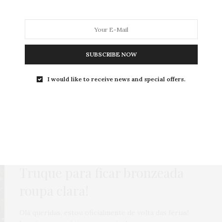
SUBSCRIBE NOW
MODA
MODA MASCULINA
BELEZA
SOBRE
I would like to receive news and special offers.
Tag:
BROTAS
LOOKS
7 DE JANEIRO DE 2013
Truque para ficar bronzeada
roupa clara!
Olá queridas, estou oficialmente de volta das férias!