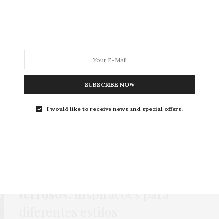
MODA
MODA MASCULINA
BELEZA
SOBRE
SUBSCRIBE NOW
Tag:
BURBERRY
I would like to receive news and special offers.
BLAZER
,
BOTA
,
CASACO
,
COLETE
,
COMO USAR
,
GORDA FASHION
,
HOME
,
LOOKS
,
MEIA-CALÇA
,
MODA
,
NEWS
,
SHORT
,
VESTIDO
16 DE ABRIL DE 2022
Looks plus size em tons
terrosos:
inspirações para
diferentes estilos