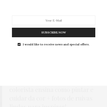
MODA
MODA MASCULINA
BELEZA
SOBRE
SUBSCRIBE NOW
Tag:
CABELOS RUIVOS
I would like to receive news and special offers.
BELEZA
,
HOME
21 DE JULHO DE 2017
Gorda de cabelo vermelho
:
colorista ensina como pintar e
cuidar da cor + fotos de ruivas
lindas para inspirar!