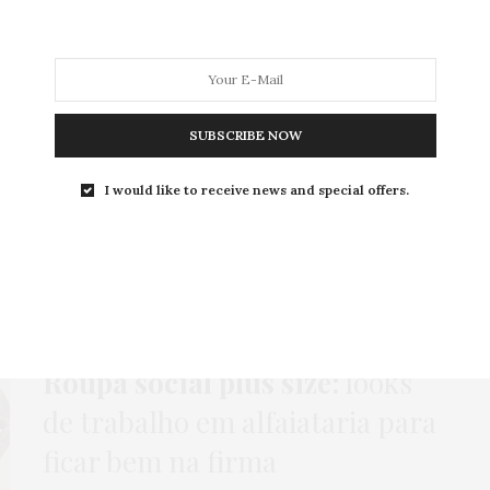
MODA
MODA MASCULINA
BELEZA
SOBRE
SUBSCRIBE NOW
I would like to receive news and special offers.
Tag:
CALÇA ALFAIATARIA
COMPRAS
,
HOME
,
MODA
,
ONLINE
,
ROTEIROS
1 DE ABRIL DE 2022
Roupa social plus size:
looks
de trabalho em alfaiataria para
ficar bem na firma